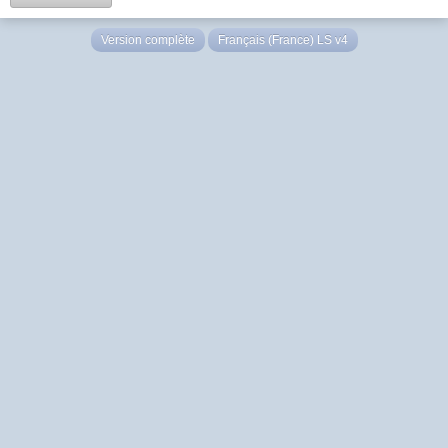
Version complète
Français (France) LS v4