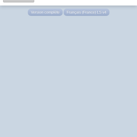
Version complète
Français (France) LS v4