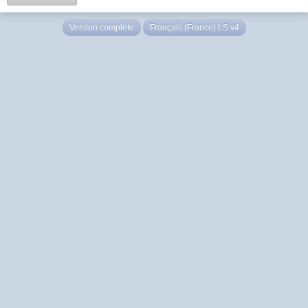
Version complète
Français (France) LS v4