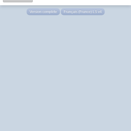
Version complète
Français (France) LS v4