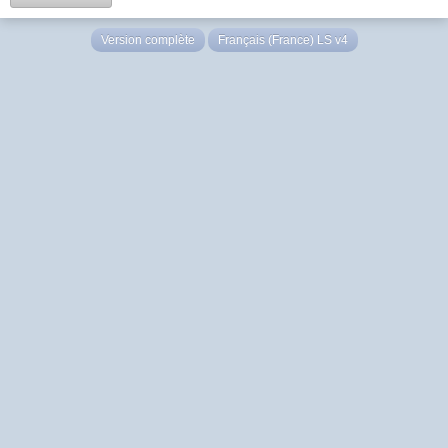
Version complète
Français (France) LS v4