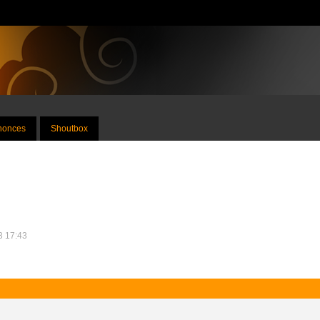
nnonces
Shoutbox
23 17:43