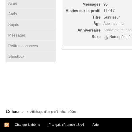
Aime
Messages
95
Visites sur le profil
11 017
Amis
Titre
Sunriseur
Âge
Âge inconnu
Sujets
Anniversaire
Anniversaire inc
Messages
Sexe
Non spécifié
Petites annonces
Shoutbox
→
LS forums
Affichage d'un profil : Mushr00m
Changer le thème
Français (France) LS v4
Aide