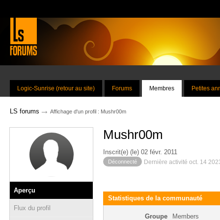
Logic-Sunrise (retour au site)
Forums
Membres
Petites a
→
LS forums
Affichage d'un profil : Mushr00m
Mushr00m
Inscrit(e) (le) 02 févr. 2011
Déconnecté
Dernière activité oct. 14 20
Aperçu
Statistiques de la communauté
Flux du profil
Groupe
Members