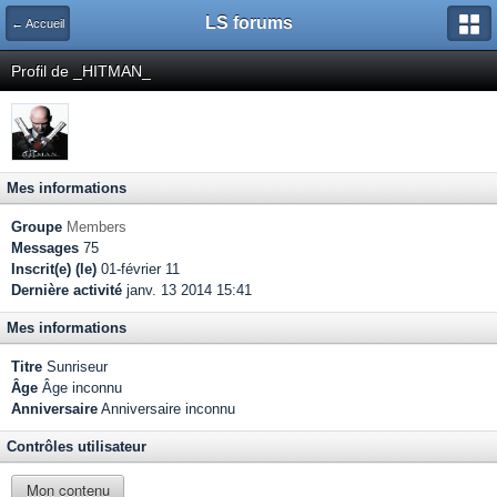
LS forums
← Accueil
Profil de _HITMAN_
Mes informations
Groupe
Members
Messages
75
Inscrit(e) (le)
01-février 11
Dernière activité
janv. 13 2014 15:41
Mes informations
Titre
Sunriseur
Âge
Âge inconnu
Anniversaire
Anniversaire inconnu
Contrôles utilisateur
Mon contenu