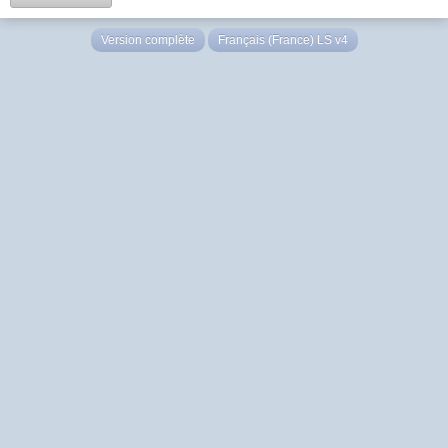
Version complète
Français (France) LS v4