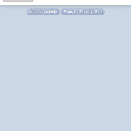
Version complète
Français (France) LS v4