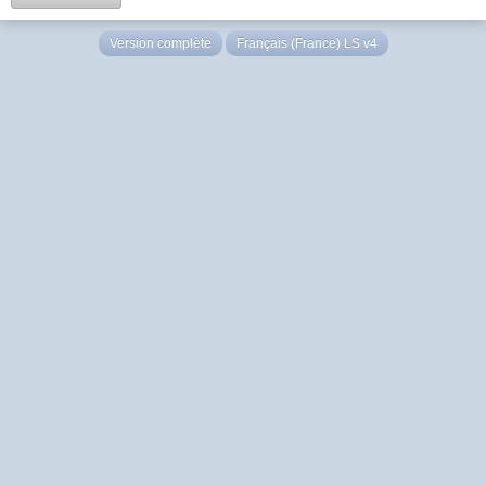
Version complète
Français (France) LS v4