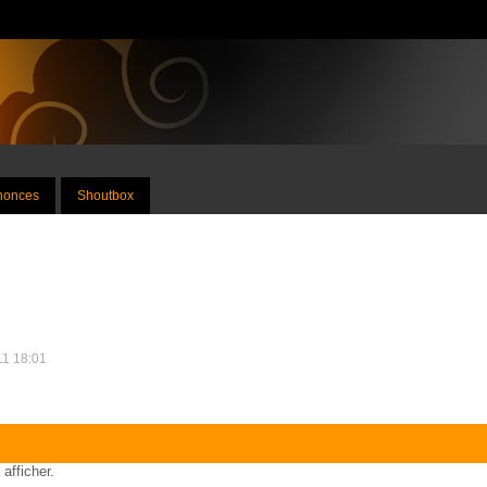
nnonces
Shoutbox
011 18:01
 afficher.