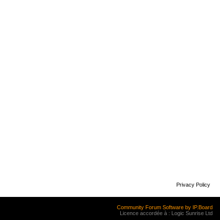
Privacy Policy
Community Forum Software by IP.Board
Licence accordée à : Logic Sunrise Ltd