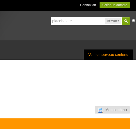
Connexion
Créer un compte
Membres
Voir le nouveau contenu
Mon contenu