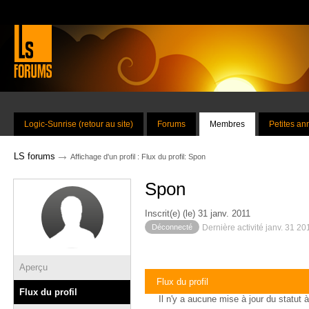
Logic-Sunrise (retour au site)
Forums
Membres
Petites a
→
LS forums
Affichage d'un profil : Flux du profil: Spon
Spon
Inscrit(e) (le) 31 janv. 2011
Déconnecté
Dernière activité janv. 31 2
Aperçu
Flux du profil
Flux du profil
Il n'y a aucune mise à jour du statut à