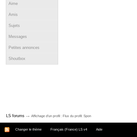
Aime
Amis
Sujets
Messages
Petites annonces
Shoutbox
→
LS forums
Affichage d'un profil : Flux du profil: Spon
Changer le thème
Français (France) LS v4
Aide