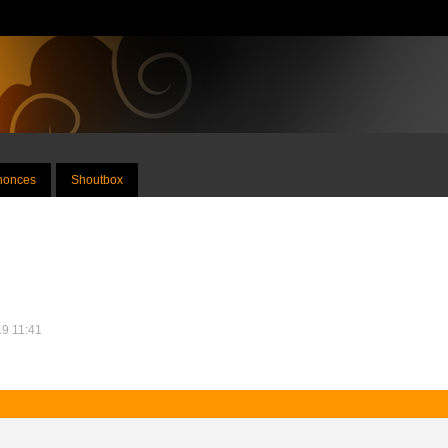
nnonces
Shoutbox
19 11:41