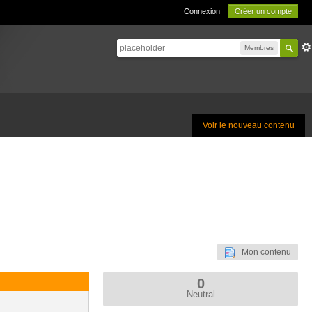
Connexion
Créer un compte
Membres
Voir le nouveau contenu
Mon contenu
0
Neutral