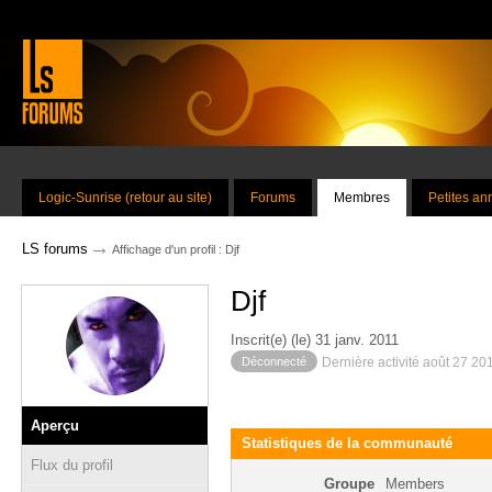
Logic-Sunrise (retour au site)
Forums
Membres
Petites a
→
LS forums
Affichage d'un profil : Djf
Djf
Inscrit(e) (le) 31 janv. 2011
Déconnecté
Dernière activité août 27 20
Aperçu
Statistiques de la communauté
Flux du profil
Groupe
Members