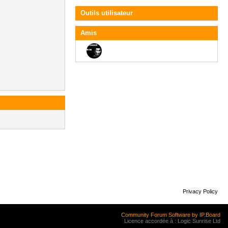
Outils utilisateur
Amis
Privacy Policy
Community Forum Software by IP.Board
Licence accordée à : Logic Sunrise Ltd