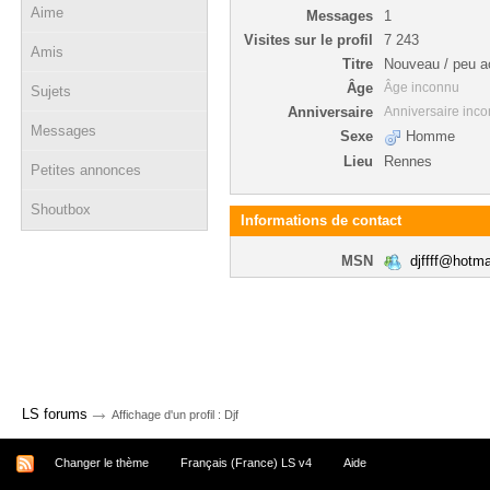
Aime
Messages
1
Visites sur le profil
7 243
Amis
Titre
Nouveau / peu ac
Âge
Âge inconnu
Sujets
Anniversaire
Anniversaire inc
Messages
Sexe
Homme
Lieu
Rennes
Petites annonces
Shoutbox
Informations de contact
MSN
djffff@hotm
→
LS forums
Affichage d'un profil : Djf
Changer le thème
Français (France) LS v4
Aide