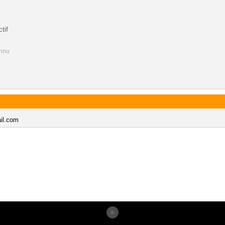
tif
onnu
ail.com