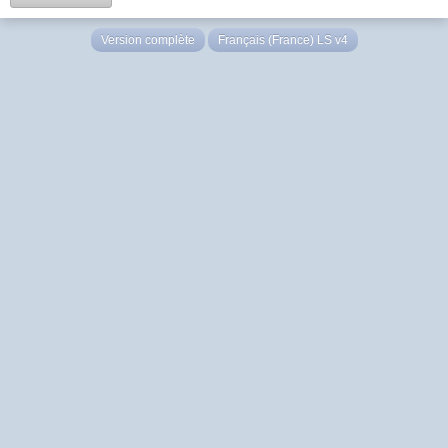
Version complète
Français (France) LS v4