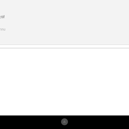
tif
onnu