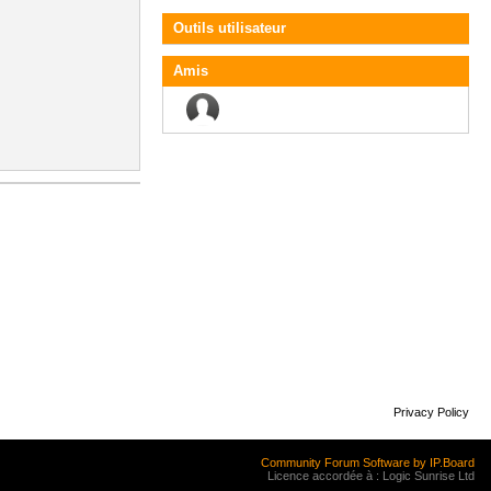
Outils utilisateur
Amis
Privacy Policy
Community Forum Software by IP.Board
Licence accordée à : Logic Sunrise Ltd