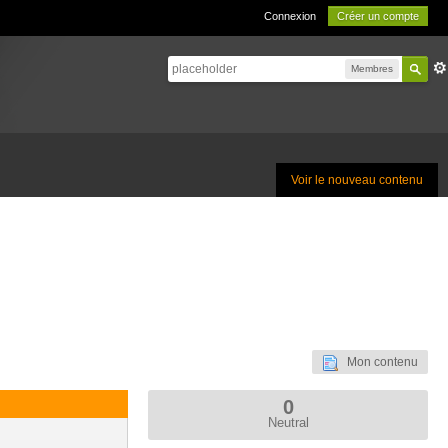
Connexion
Créer un compte
Membres
Voir le nouveau contenu
Mon contenu
0
Neutral