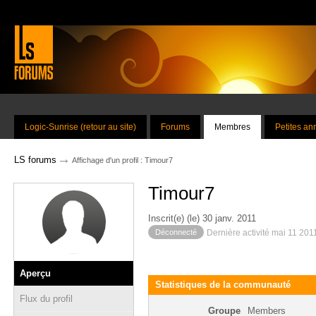
Logic-Sunrise (retour au site)
Forums
Membres
Petites a
→
LS forums
Affichage d'un profil : Timour7
Timour7
Inscrit(e) (le) 30 janv. 2011
Déconnecté
Dernière activité mai 11 201
Aperçu
Statistiques de la communauté
Flux du profil
Groupe
Members