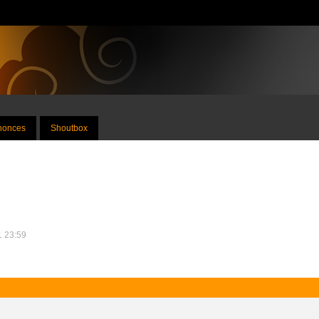
nnonces
Shoutbox
1 23:59