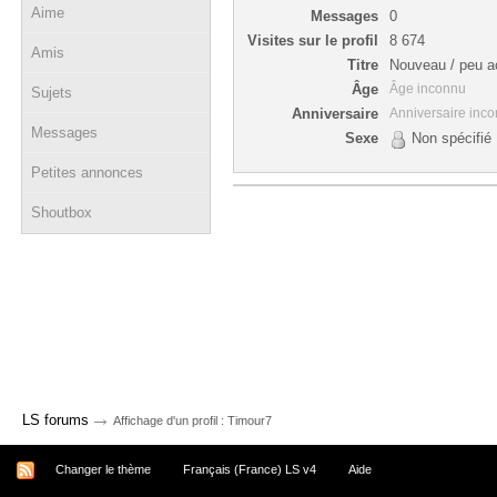
Aime
Messages
0
Visites sur le profil
8 674
Amis
Titre
Nouveau / peu ac
Âge
Âge inconnu
Sujets
Anniversaire
Anniversaire inc
Messages
Sexe
Non spécifié
Petites annonces
Shoutbox
→
LS forums
Affichage d'un profil : Timour7
Changer le thème
Français (France) LS v4
Aide