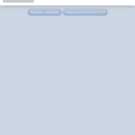
Version complète
Français (France) LS v4