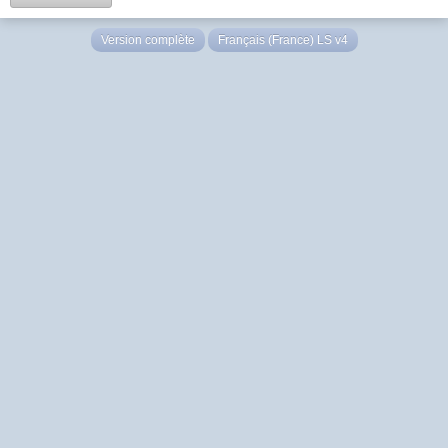
Version complète
Français (France) LS v4