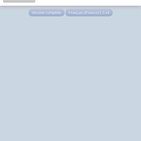
Version complète
Français (France) LS v4