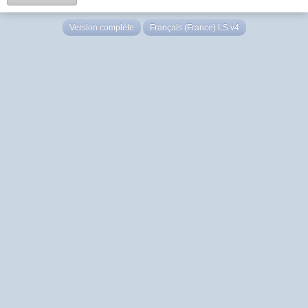
Version complète
Français (France) LS v4