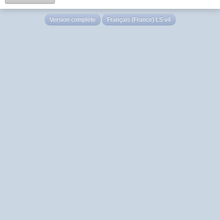
Version complète
Français (France) LS v4