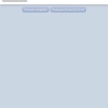
Version complète
Français (France) LS v4