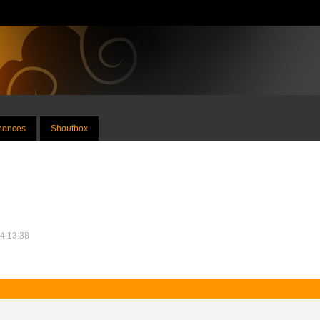
nnonces
Shoutbox
24 13:38