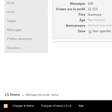
Aime
Messages
108
Visites sur le profil
12 213
Amis
Titre
Sunriseur
Âge
Âge inconnu
Sujets
Anniversaire
Anniversaire inc
Messages
Sexe
Non spécifié
Petites annonces
Shoutbox
→
LS forums
Affichage d'un profil : harlux
Changer le thème
Français (France) LS v4
Aide