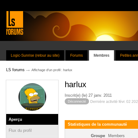
Logic-Sunrise (retour au site)
Forums
Membres
Petites a
→
LS forums
Affichage d'un profil : harlux
harlux
Inscrit(e) (le) 27 janv. 2011
Déconnecté
Dernière activité févr. 02 20
Aperçu
Statistiques de la communauté
Flux du profil
Groupe
Members