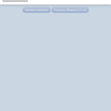
Version complète
Français (France) LS v4