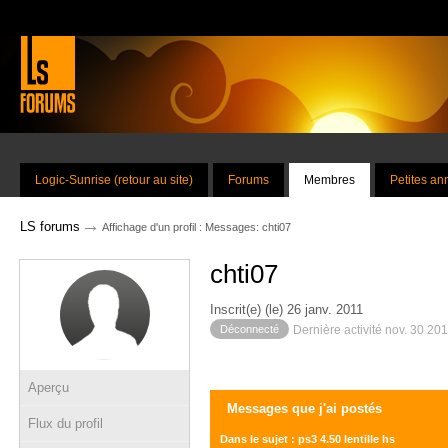
Logic-Sunrise (retour au site)
Forums
Membres
Petites a
→
LS forums
Affichage d'un profil : Messages: chti07
chti07
Inscrit(e) (le) 26 janv. 2011
Déconnecté
Dernière activité nov. 30 20
Aperçu
Messages que j'ai postés
Flux du profil
Dans le sujet : ps3 4.50 lentille hs