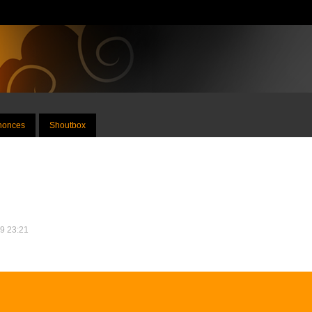
nnonces
Shoutbox
19 23:21