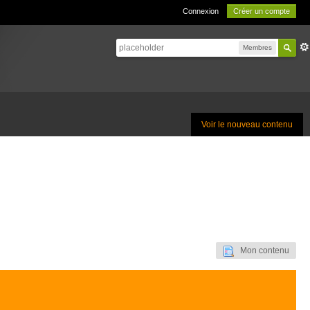
Connexion
Créer un compte
Membres
Voir le nouveau contenu
Mon contenu