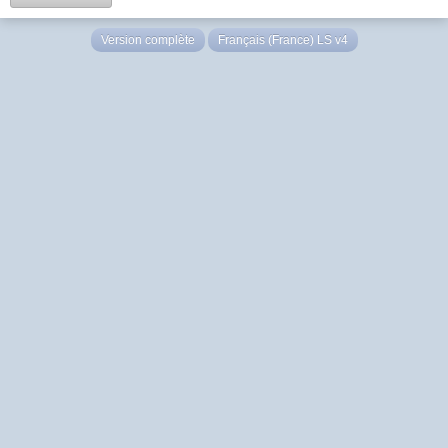
Version complète
Français (France) LS v4