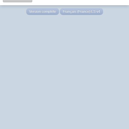
Version complète
Français (France) LS v4