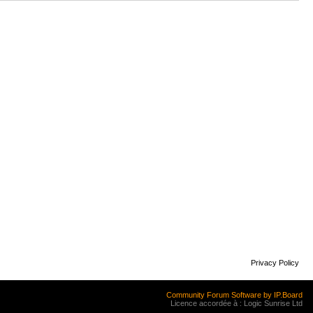
Privacy Policy
Community Forum Software by IP.Board
Licence accordée à : Logic Sunrise Ltd