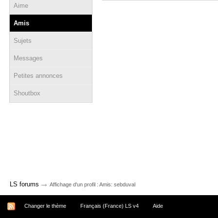
Aime
Amis
Sujets
Messages
Petites annonces
Shoutbox
→
LS forums
Affichage d'un profil : Amis: sebduval
Changer le thème
Français (France) LS v4
Aide