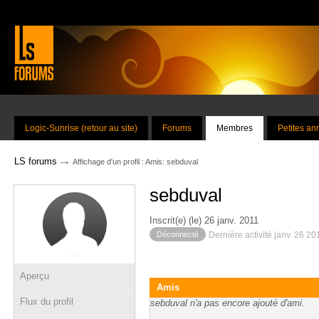
Logic-Sunrise (retour au site)
Forums
Membres
Petites a
→
LS forums
Affichage d'un profil : Amis: sebduval
sebduval
Inscrit(e) (le) 26 janv. 2011
Déconnecté
Dernière activité janv. 26 2
Aperçu
Amis
Flux du profil
sebduval n'a pas encore ajouté d'ami.