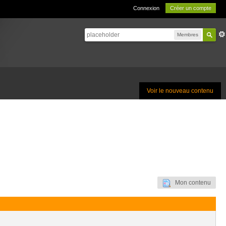
Connexion
Créer un compte
Membres
Voir le nouveau contenu
Mon contenu