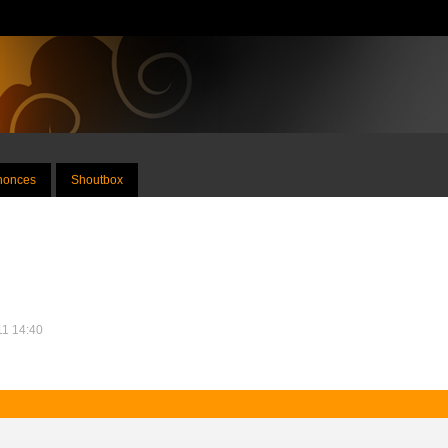
nnonces
Shoutbox
011 14:40