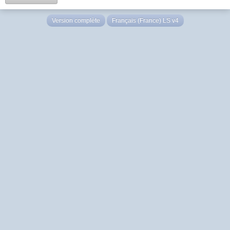
Version complète
Français (France) LS v4