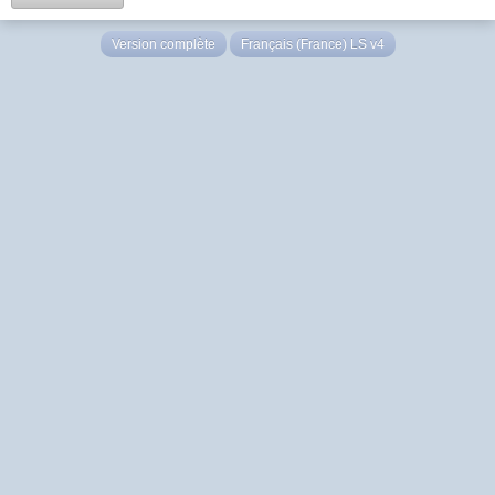
Version complète
Français (France) LS v4