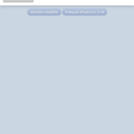
Version complète
Français (France) LS v4