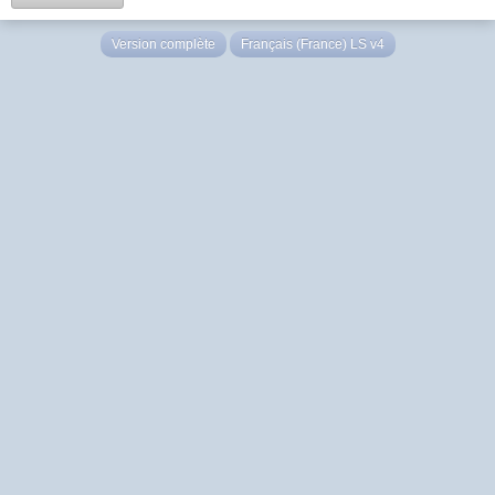
Version complète
Français (France) LS v4