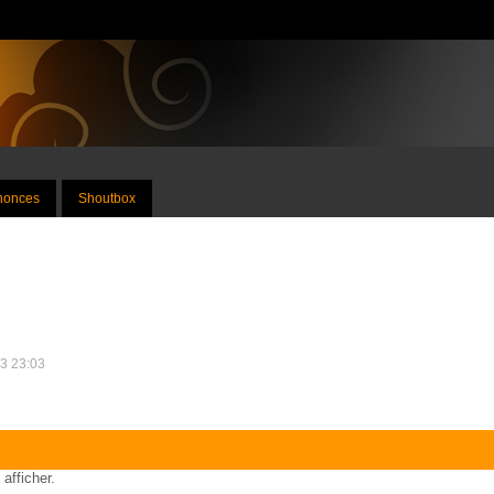
nnonces
Shoutbox
13 23:03
 afficher.