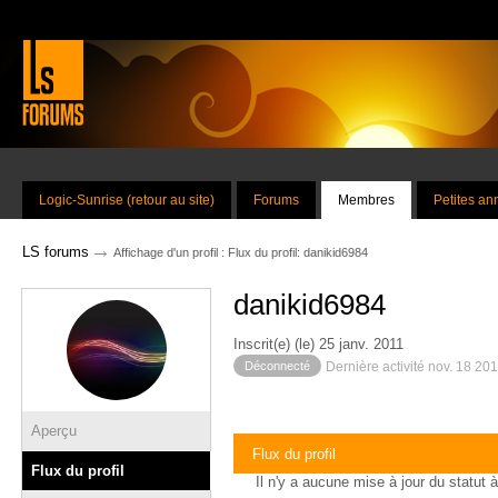
Logic-Sunrise (retour au site)
Forums
Membres
Petites a
→
LS forums
Affichage d'un profil : Flux du profil: danikid6984
danikid6984
Inscrit(e) (le) 25 janv. 2011
Déconnecté
Dernière activité nov. 18 20
Aperçu
Flux du profil
Flux du profil
Il n'y a aucune mise à jour du statut à