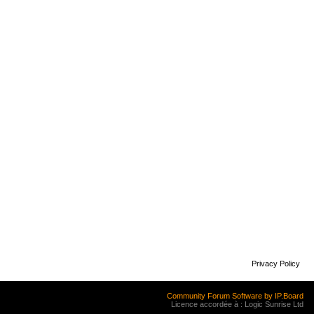
Privacy Policy
Community Forum Software by IP.Board
Licence accordée à : Logic Sunrise Ltd