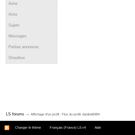
Aime
Amis
Sujets
Messages
Petites annonces
Shoutbox
→
LS forums
Affichage d'un profil : Flux du profil: danikid6984
Changer le thème
Français (France) LS v4
Aide