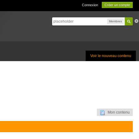
Connexion
Créer un compte
Membres
Voir le nouveau contenu
Mon contenu