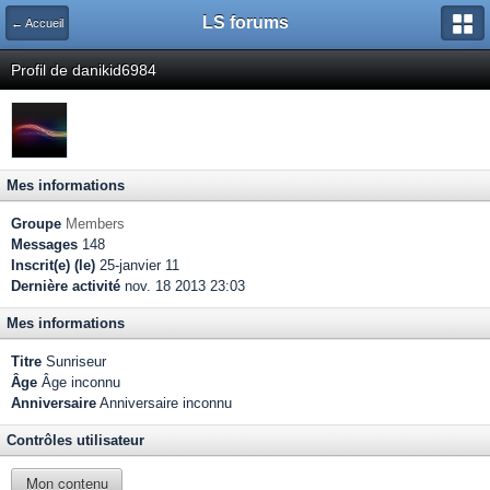
LS forums
← Accueil
Profil de danikid6984
Mes informations
Groupe
Members
Messages
148
Inscrit(e) (le)
25-janvier 11
Dernière activité
nov. 18 2013 23:03
Mes informations
Titre
Sunriseur
Âge
Âge inconnu
Anniversaire
Anniversaire inconnu
Contrôles utilisateur
Mon contenu