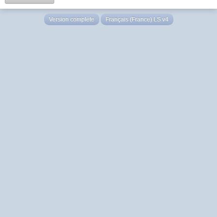
Version complète
Français (France) LS v4