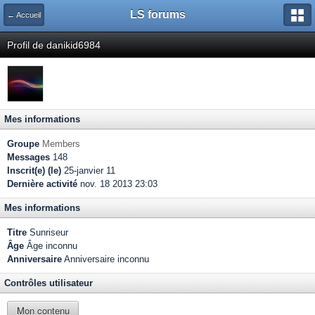
LS forums
← Accueil
Profil de danikid6984
Mes informations
Groupe
Members
Messages
148
Inscrit(e) (le)
25-janvier 11
Dernière activité
nov. 18 2013 23:03
Mes informations
Titre
Sunriseur
Âge
Âge inconnu
Anniversaire
Anniversaire inconnu
Contrôles utilisateur
Mon contenu