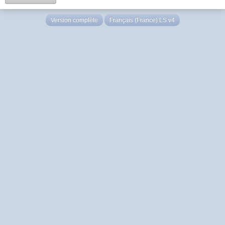
Version complète
Français (France) LS v4