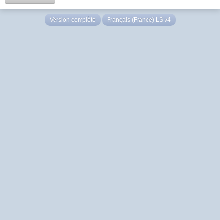
Version complète
Français (France) LS v4