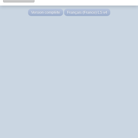
Version complète
Français (France) LS v4