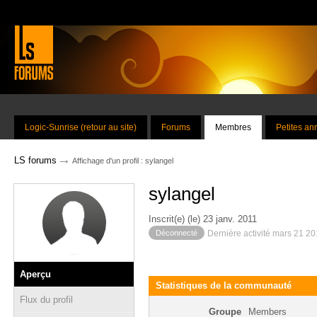
Logic-Sunrise (retour au site)
Forums
Membres
Petites a
→
LS forums
Affichage d'un profil : sylangel
sylangel
Inscrit(e) (le) 23 janv. 2011
Déconnecté
Dernière activité mars 21 2
Aperçu
Statistiques de la communauté
Flux du profil
Groupe
Members