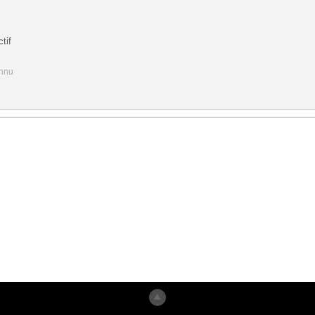
tif
onnu