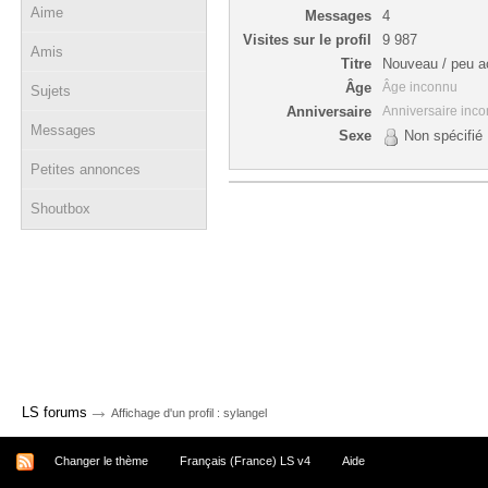
Aime
Messages
4
Visites sur le profil
9 987
Amis
Titre
Nouveau / peu ac
Âge
Âge inconnu
Sujets
Anniversaire
Anniversaire inc
Messages
Sexe
Non spécifié
Petites annonces
Shoutbox
→
LS forums
Affichage d'un profil : sylangel
Changer le thème
Français (France) LS v4
Aide