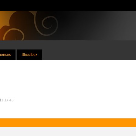
nnonces
Shoutbox
011 17:43