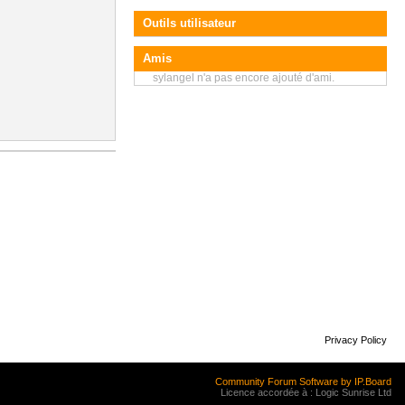
Outils utilisateur
Amis
sylangel n'a pas encore ajouté d'ami.
Privacy Policy
Community Forum Software by IP.Board
Licence accordée à : Logic Sunrise Ltd