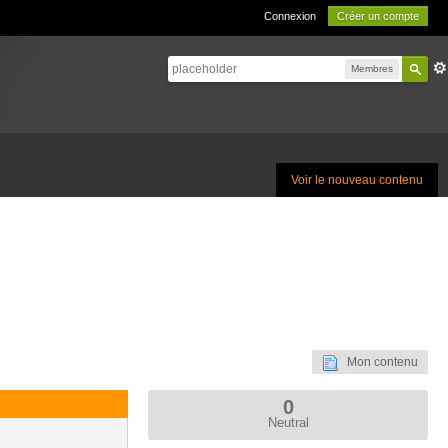
Connexion
Créer un compte
Membres
Voir le nouveau contenu
Mon contenu
0
Neutral