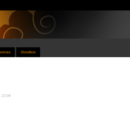
nnonces
Shoutbox
1 22:09