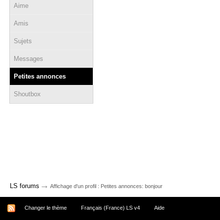
Aime
Amis
Sujets
Messages
Petites annonces
Shoutbox
→
LS forums
Affichage d'un profil : Petites annonces: bonjour
Changer le thème
Français (France) LS v4
Aide