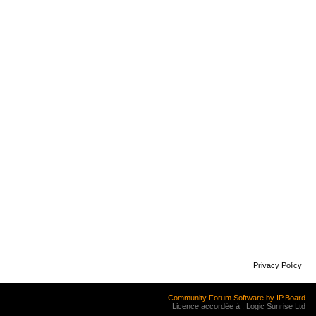
Privacy Policy
Community Forum Software by IP.Board
Licence accordée à : Logic Sunrise Ltd