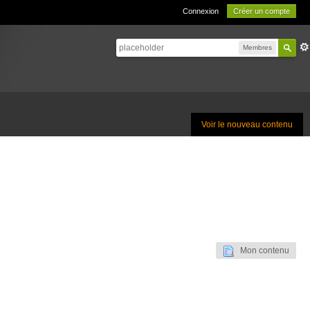
Connexion
Créer un compte
Membres
Voir le nouveau contenu
Mon contenu