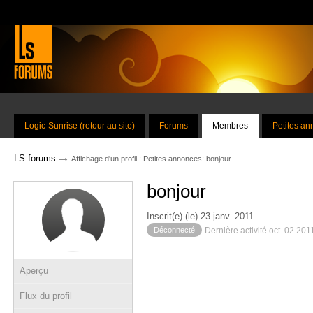
Logic-Sunrise (retour au site)
Forums
Membres
Petites a
→
LS forums
Affichage d'un profil : Petites annonces: bonjour
bonjour
Inscrit(e) (le) 23 janv. 2011
Déconnecté
Dernière activité oct. 02 201
Aperçu
Flux du profil