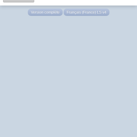
Version complète
Français (France) LS v4