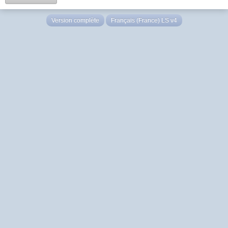
Version complète
Français (France) LS v4