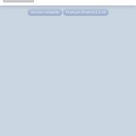
Version complète
Français (France) LS v4