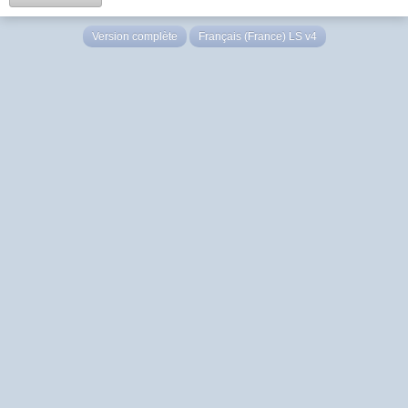
Version complète
Français (France) LS v4