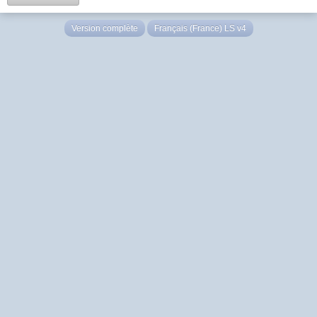
Version complète
Français (France) LS v4