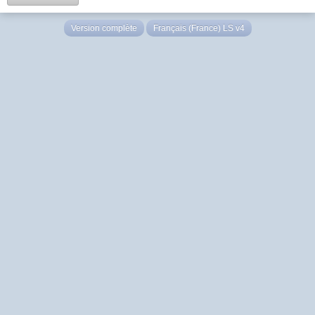
Version complète
Français (France) LS v4