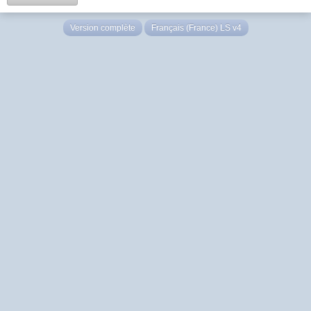
Version complète
Français (France) LS v4