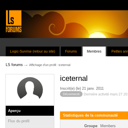
Logic-Sunrise (retour au site)
Forums
Membres
Petites a
→
LS forums
Affichage d'un profil : iceternal
iceternal
Inscrit(e) (le) 21 janv. 2011
Déconnecté
Dernière activité mars 27 2
Aperçu
Statistiques de la communauté
Flux du profil
Groupe
Members