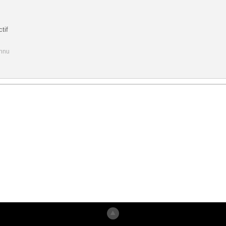
tif
onnu