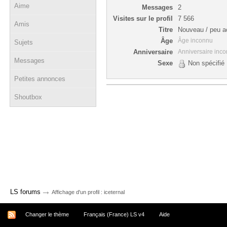
Aime
Messages
2
Visites sur le profil
7 566
Amis
Titre
Nouveau / peu ac
Âge
Âge inconnu
Sujets
Anniversaire
Anniversaire inc
Messages
Sexe
Non spécifié
Petites annonces
Shoutbox
→
LS forums
Affichage d'un profil : iceternal
Changer le thème
Français (France) LS v4
Aide