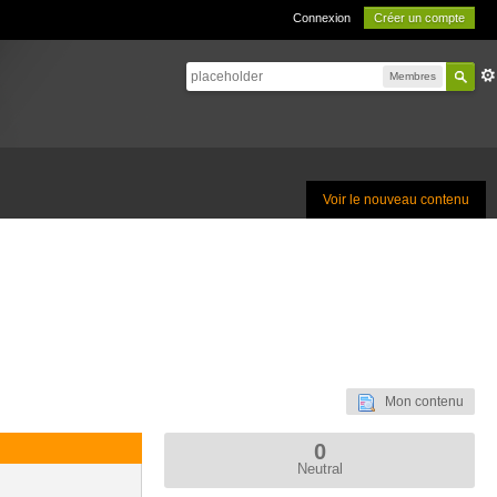
Connexion
Créer un compte
Membres
Voir le nouveau contenu
Mon contenu
0
Neutral