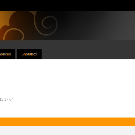
nnonces
Shoutbox
011 17:04