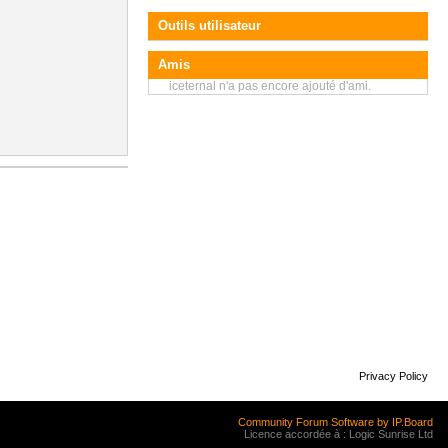
Outils utilisateur
Amis
iceternal n'a pas encore ajouté d'ami.
Privacy Policy
Community Forum Software by IP.Board
Licence accordée à : Logic Sunrise Ltd