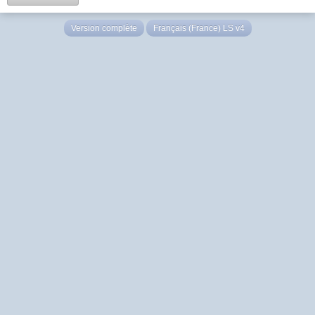
Version complète
Français (France) LS v4