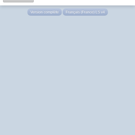
Version complète
Français (France) LS v4