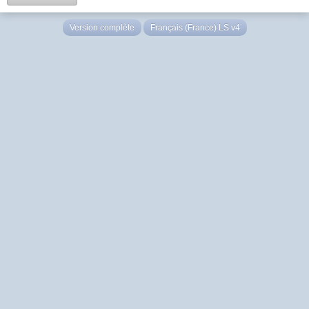
Version complète
Français (France) LS v4