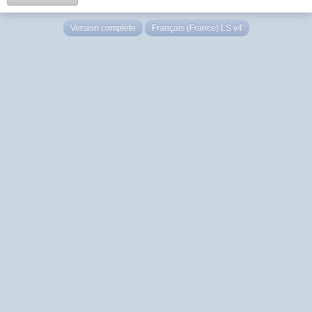
Version complète
Français (France) LS v4