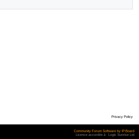
Privacy Policy
Community Forum Software by IP.Board
Licence accordée à : Logic Sunrise Ltd