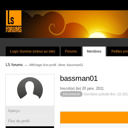
Logic-Sunrise (retour au site)
Forums
Membres
Petites a
→
LS forums
Affichage d'un profil : Aime: bassman01
bassman01
Inscrit(e) (le) 20 janv. 2011
Déconnecté
Dernière activité févr. 18 20
Aperçu
Flux du profil