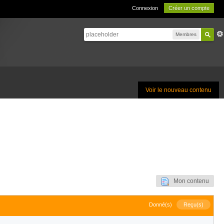
Connexion
Créer un compte
Membres
Voir le nouveau contenu
Mon contenu
Donné(s)
Reçu(s)