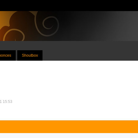
nnonces
Shoutbox
11 15:53