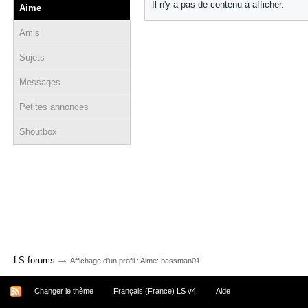
Il n'y a pas de contenu à afficher.
Aime
Amis
Sujets
Messages
Petites annonces
Shoutbox
→
LS forums
Affichage d'un profil : Aime: bassman01
Changer le thème
Français (France) LS v4
Aide