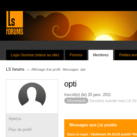
Logic-Sunrise (retour au site)
Forums
Membres
Petites a
→
LS forums
Affichage d'un profil : Messages: opti
opti
Inscrit(e) (le) 20 janv. 2011
Déconnecté
Dernière activité mars 16 2
Aperçu
Messages que j'ai postés
Flux du profil
Dans le sujet : Multiman 04.16.03 publié *M