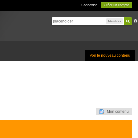
Connexion
Créer un compte
Membres
Voir le nouveau contenu
Mon contenu