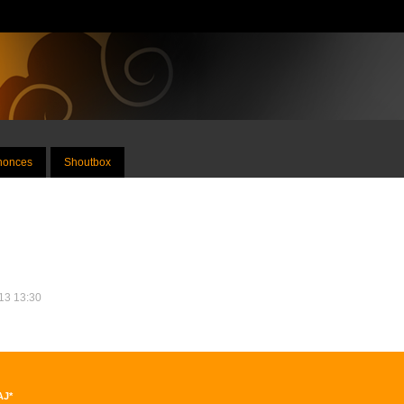
nnonces
Shoutbox
013 13:30
AJ*