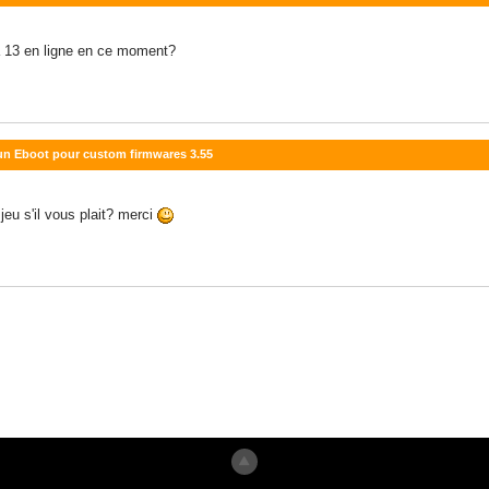
fa 13 en ligne en ce moment?
ar un Eboot pour custom firmwares 3.55
jeu s'il vous plait? merci