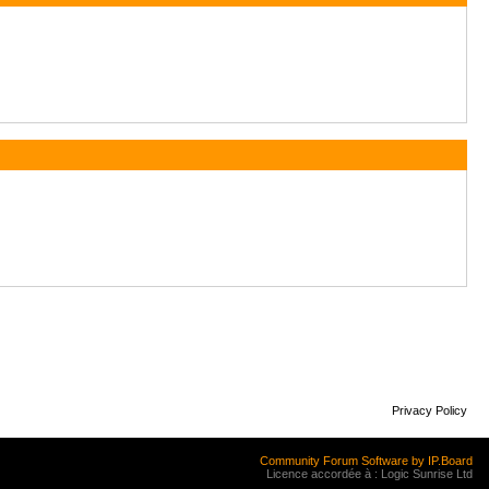
Privacy Policy
Community Forum Software by IP.Board
Licence accordée à : Logic Sunrise Ltd