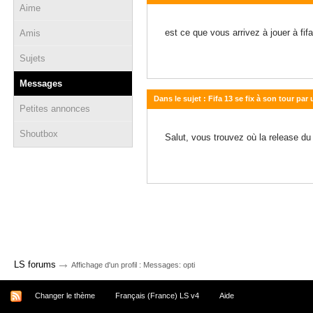
Aime
18 décembre 2012 - 13:23
est ce que vous arrivez à jouer à fi
Amis
Sujets
Messages
Dans le sujet : Fifa 13 se fix à son tour p
Petites annonces
25 septembre 2012 - 14:04
Shoutbox
Salut, vous trouvez où la release du 
→
LS forums
Affichage d'un profil : Messages: opti
Changer le thème
Français (France) LS v4
Aide